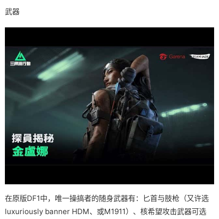
武器
在原版DF1中，唯一操搞者的随身武器有：匕首与肢枪（又许选
luxuriously banner HDM、或M1911）、核希望攻击武器可选