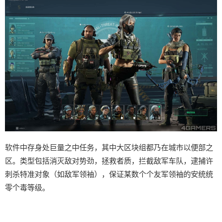
软件中存身处巨量之中任务，其中大区块组都乃在城市以便部之
区。类型包括消灭敌对势劲，拯救者质，拦截敌军车队，逮捕许
刺杀特准对象（如敌军领袖），保证某数个个友军领袖的安统统
零个毒等级。