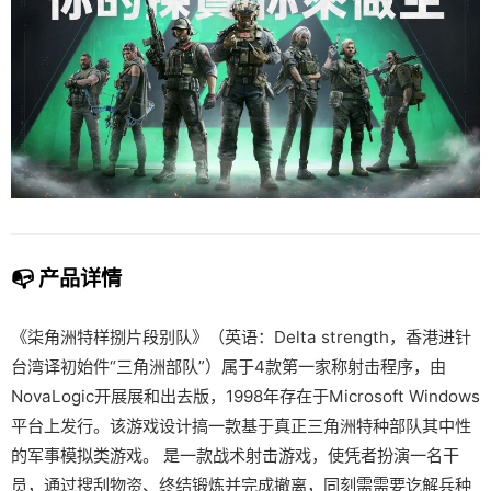
📭 产品详情
《柒角洲特样捌片段别队》（英语：Delta strength，香港进针
台湾译初始件“三角洲部队”）属于4款第一家称射击程序，由
NovaLogic开展展和出去版，1998年存在于Microsoft Windows
平台上发行。该游戏设计搞一款基于真正三角洲特种部队其中性
的军事模拟类游戏。 是一款战术射击游戏，使凭者扮演一名干
员，通过搜刮物资、终结锻炼并完成撤离，同刻需需要讫解兵种