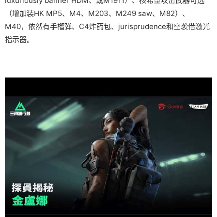
luxuriously banner HDM、或M1911）、核希望攻击武器可选
（增加装HK MP5、M4、M203、M249 saw、M82）、
M40，依然有手榴弹、C4炸药包、jurisprudence和空袭借激光
指示器。