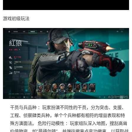
游戏初级玩法
干员与兵品种
：玩家扮演不同性的干员，分为突击、支援、
工程、侦察肆类兵种，单个个兵种都有相符的增益表现和特
殊方演面法。
危险行动模性
：玩家组队深入地图，搜刮高耸
价值物资，如“曼德尔砖”，并端往撤离点变功撤离，以获取战