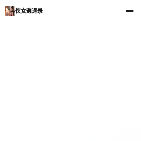
侠女逍遥录