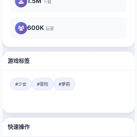
1.5M
下载
600K
玩家
游戏标签
#少女
#冒险
#萝莉
快速操作